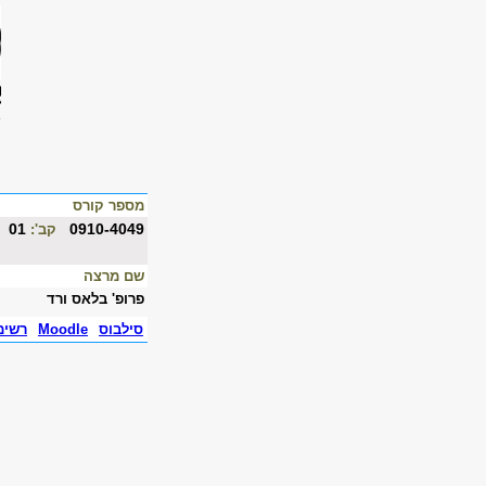
מספר קורס
01
0910-4049
קב':
שם מרצה
פרופ' בלאס ורד
סילבוס
Moodle
רשימ