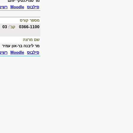
מר סמילנסקי יותם
סילבוס
Moodle
רשימ
מספר קורס
03
0366-1100
קב':
שם מרצה
מר ליבנה בר-און עמיר
סילבוס
Moodle
רשימ