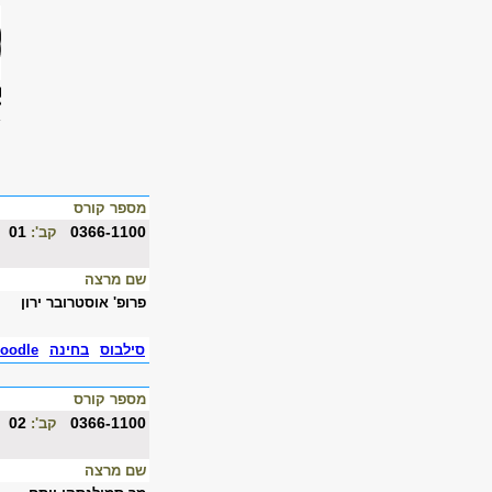
מספר קורס
01
0366-1100
קב':
שם מרצה
פרופ' אוסטרובר ירון
סילבוס
בחינה
oodle
מספר קורס
02
0366-1100
קב':
שם מרצה