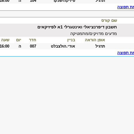
תרגיל
פיזיקה-שנקר
104
ה
-16:00
ת תפוצה
שם קורס
חשבון דיפרנציאלי ואינטגרלי 1א לפיזיקאים
מדעים מדויקים/מתמטיקה
אופן הוראה
בניין
חדר
יום
שעה
תרגיל
אודי.הולצבלט
007
ה
-16:00
ת תפוצה