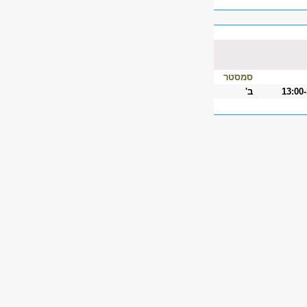
סמסטר
13:00
ב'