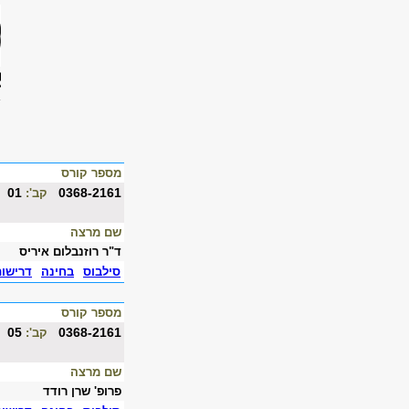
מספר קורס
01
0368-2161
קב':
שם מרצה
ד"ר רוזנבלום איריס
סילבוס
בחינה
דרישו
מספר קורס
05
0368-2161
קב':
שם מרצה
פרופ' שרן רודד