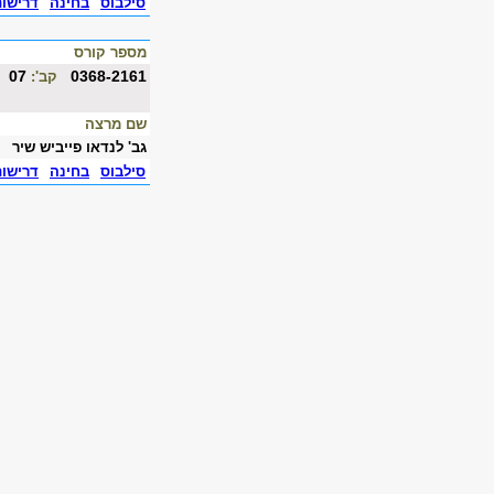
סילבוס
בחינה
דרישו
מספר קורס
07
0368-2161
קב':
שם מרצה
גב' לנדאו פייביש שיר
סילבוס
בחינה
דרישו