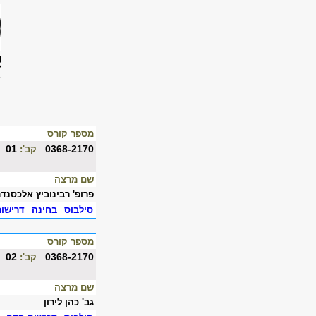
מספר קורס
01
0368-2170
קב':
שם מרצה
פרופ' רבינוביץ אלכסנדר
סילבוס
בחינה
דרישו
מספר קורס
02
0368-2170
קב':
שם מרצה
גב' כהן לירון