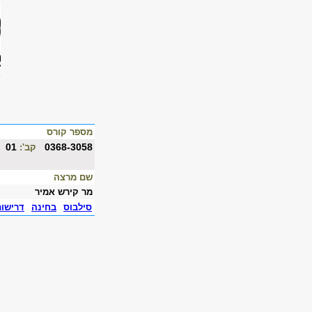
מספר קורס
01
0368-3058
קב':
שם מרצה
מר קירש אמיר
סילבוס
בחינה
דרישו