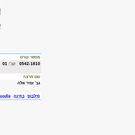
מספר קורס
01
0542-1810
קב':
שם מרצה
גב' זמיר אלה
סילבוס
בחינה
oodle