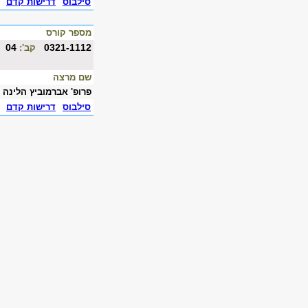
סילבוס
דרישות קדם
מספר קורס
04
0321-1112
קב':
שם מרצה
פרופ' אברמוביץ הלינה
סילבוס
דרישות קדם