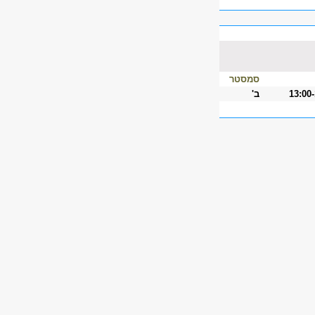
סמסטר
13:00
ב'