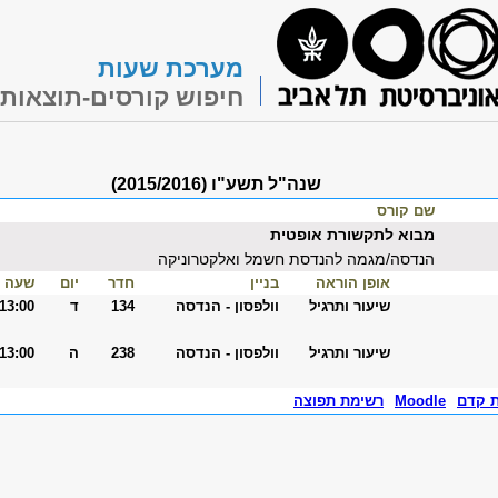
מערכת שעות
חיפוש קורסים-תוצאות
שנה"ל תשע"ו (2015/2016)
שם קורס
מבוא לתקשורת אופטית
הנדסה/מגמה להנדסת חשמל ואלקטרוניקה
אופן הוראה
בניין
חדר
יום
שעה
שיעור ותרגיל
וולפסון - הנדסה
134
ד
-13:00
שיעור ותרגיל
וולפסון - הנדסה
238
ה
-13:00
ת קדם
Moodle
רשימת תפוצה