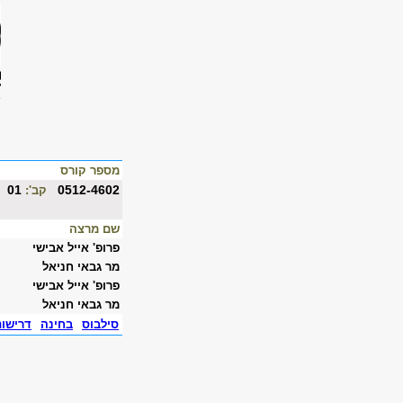
מספר קורס
01
0512-4602
קב':
שם מרצה
פרופ' אייל אבישי
מר גבאי חניאל
פרופ' אייל אבישי
מר גבאי חניאל
סילבוס
בחינה
דרישו