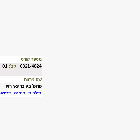
מספר קורס
01
0321-4824
קב':
שם מרצה
פרופ' בק ברקאי רועי
סילבוס
בחינה
דרישו