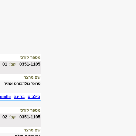
מספר קורס
01
0351-1105
קב':
שם מרצה
פרופ' גולדבורט אמיר
סילבוס
בחינה
oodle
מספר קורס
02
0351-1105
קב':
שם מרצה