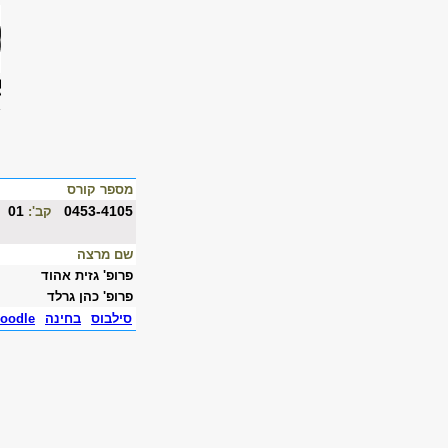
מספר קורס
01
0453-4105
קב':
שם מרצה
פרופ' גזית אהוד
פרופ' כהן גרלד
סילבוס
בחינה
oodle