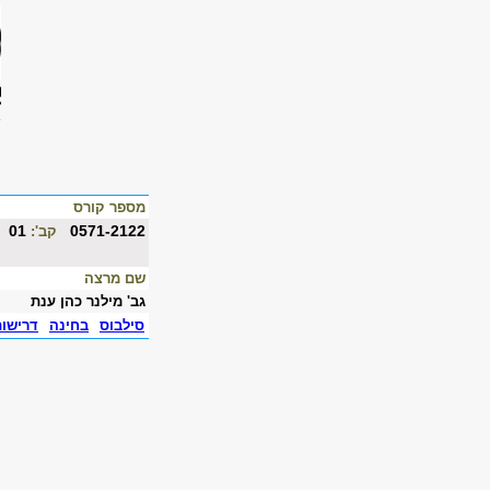
מספר קורס
01
0571-2122
קב':
שם מרצה
גב' מילנר כהן ענת
סילבוס
בחינה
דרישו