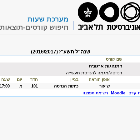
מערכת שעות
חיפוש קורסים-תוצאות
שנה"ל תשע"ז (2016/2017)
שם קורס
התנהגות ארגונית
הנדסה/מגמה להנדסת תעשייה
אופן הוראה
בניין
חדר
יום
שעה
שיעור
כיתות הנדסה
101
א
-17:00
ת קדם
Moodle
רשימת תפוצה