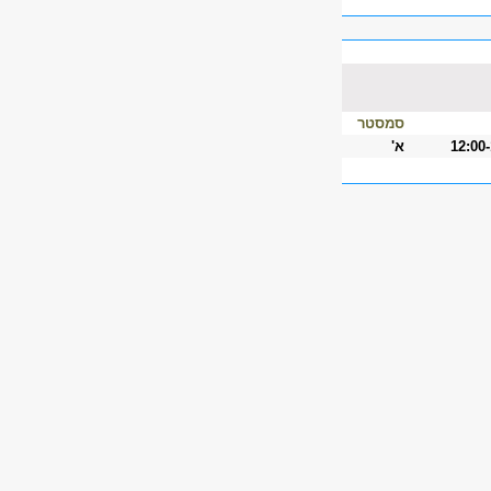
סמסטר
12:00
א'