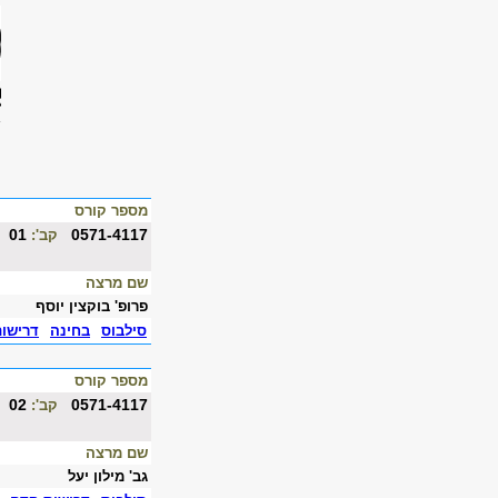
מספר קורס
01
0571-4117
קב':
שם מרצה
פרופ' בוקצין יוסף
סילבוס
בחינה
דרישו
מספר קורס
02
0571-4117
קב':
שם מרצה
גב' מילון יעל