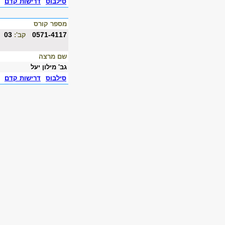
סילבוס
דרישות קדם
מספר קורס
03
0571-4117
קב':
שם מרצה
גב' מילון יעל
סילבוס
דרישות קדם