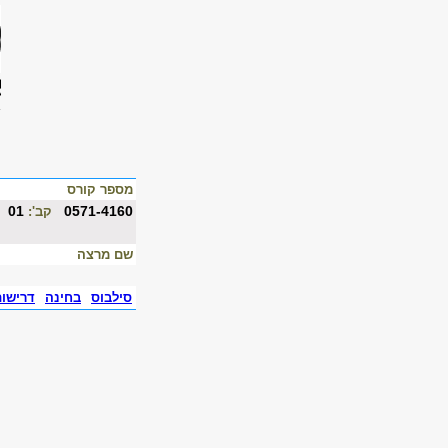
מספר קורס
01
0571-4160
קב':
שם מרצה
סילבוס
בחינה
דרישו