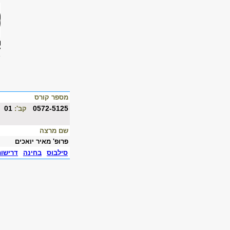
מספר קורס
01
0572-5125
קב':
שם מרצה
פרופ' מאיר יואכים
סילבוס
בחינה
דרישו