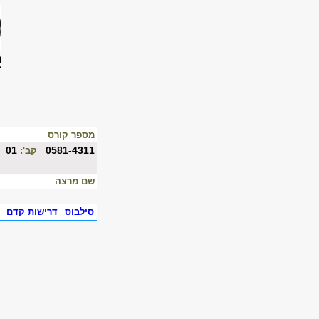
מספר קורס
01
0581-4311
קב':
שם מרצה
סילבוס
דרישות קדם