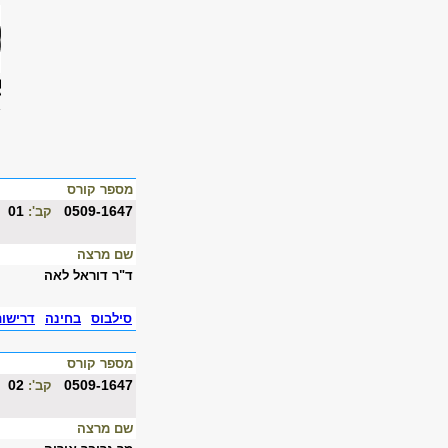
מספר קורס
01
0509-1647
קב':
שם מרצה
ד"ר דוראל לאה
סילבוס
בחינה
דרישו
מספר קורס
02
0509-1647
קב':
שם מרצה