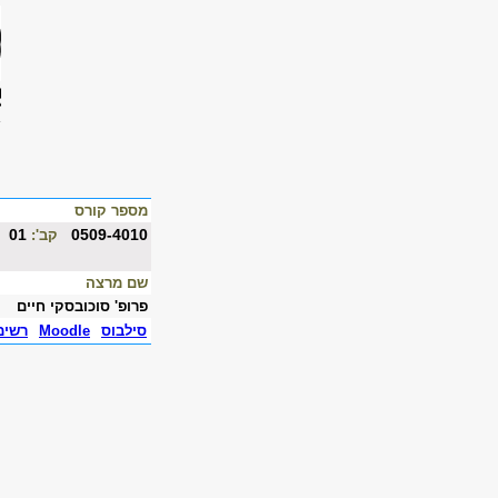
מספר קורס
01
0509-4010
קב':
שם מרצה
פרופ' סוכובסקי חיים
סילבוס
Moodle
רשימ