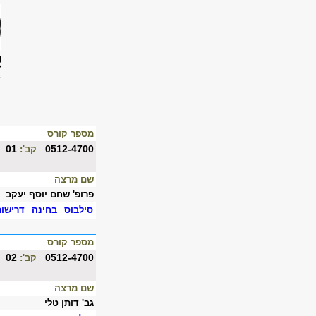
מספר קורס
01
0512-4700
קב':
שם מרצה
פרופ' שחם יוסף יעקב
סילבוס
בחינה
דרישו
מספר קורס
02
0512-4700
קב':
שם מרצה
גב' דותן טלי