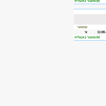
⒠-מועבר באנגלית
סמסטר
11:00
א'
⒠-מועבר באנגלית