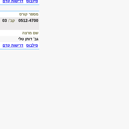
סילבוס
דרישות קדם
מספר קורס
03
0512-4700
קב':
שם מרצה
גב' דותן טלי
סילבוס
דרישות קדם