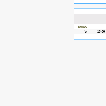
סמסטר
13:00
א'