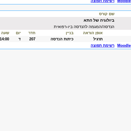
Moodle
רשימת תפוצה
שם קורס
ביולוגיה של התא
הנדסה/המגמה להנדסה ביו-רפואית
אופן הוראה
בניין
חדר
יום
שעה
תרגיל
כיתות הנדסה
207
ד
-14:00
Moodle
רשימת תפוצה