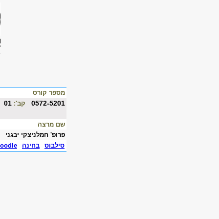
מספר קורס
01
0572-5201
קב':
שם מרצה
פרופ' חמלניצקי יבגני
סילבוס
בחינה
oodle