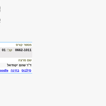
מספר קורס
01
0662-1011
קב':
שם מרצה
ד"ר שהם יקותיאל
סילבוס
בחינה
oodle