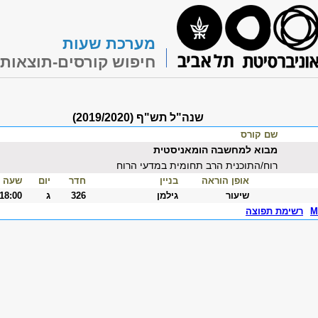
מערכת שעות
חיפוש קורסים-תוצאות
שנה"ל תש"ף (2019/2020)
שם קורס
מבוא למחשבה הומאניסטית
רוח/התוכנית הרב תחומית במדעי הרוח
אופן הוראה
בניין
חדר
יום
שעה
שיעור
גילמן
326
ג
-18:00
M
רשימת תפוצה