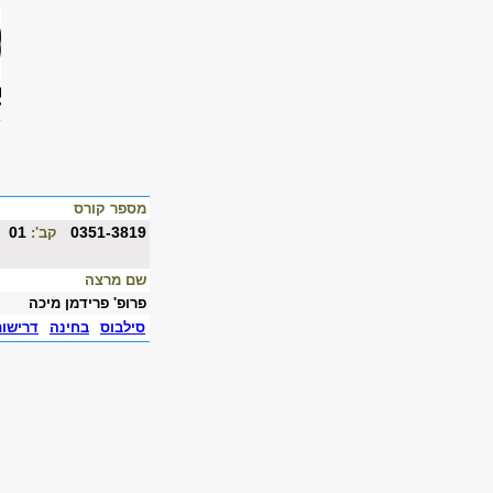
מספר קורס
01
0351-3819
קב':
שם מרצה
פרופ' פרידמן מיכה
סילבוס
בחינה
דרישו