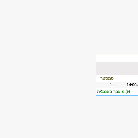
סמסטר
14:00
ב'
⒠-מועבר באנגלית