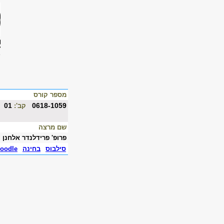
מספר קורס
01
0618-1059
קב':
שם מרצה
פרופ' פרידלנדר אלחנן
סילבוס
בחינה
oodle