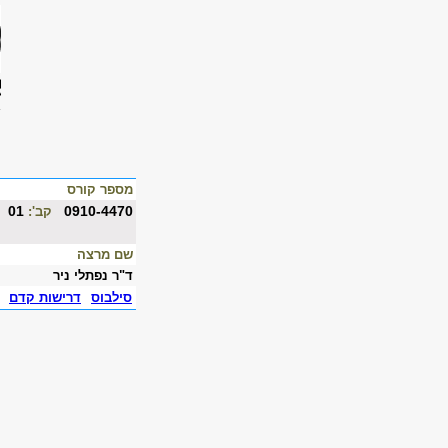
מספר קורס
01
0910-4470
קב':
שם מרצה
ד"ר נפתלי ניר
סילבוס
דרישות קדם