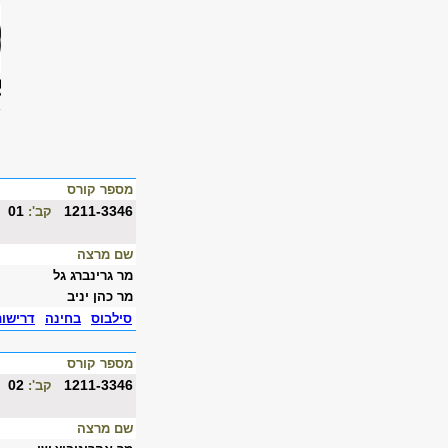
מספר קורס
01
1211-3346
קב':
שם מרצה
מר גרינברג גל
מר כהן יניב
סילבוס
בחינה
דרישו
מספר קורס
02
1211-3346
קב':
שם מרצה