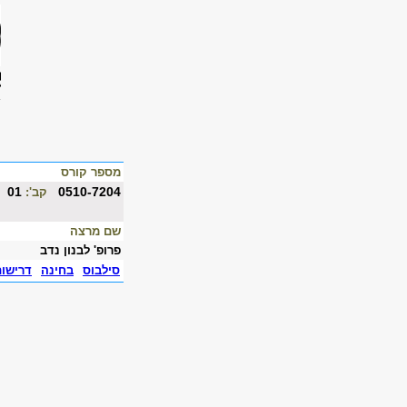
מספר קורס
01
0510-7204
קב':
שם מרצה
פרופ' לבנון נדב
סילבוס
בחינה
דרישו