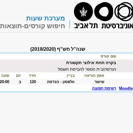
מערכת שעות
חיפוש קורסים-תוצאות
שנה"ל תש"ף (2019/2020)
שם קורס
בקרה תחת אילוצי תקשורת
הנדסה/בית הספר להנדסת חשמל
אופן הוראה
בניין
חדר
יום
שעה
שיעור
וולפסון - הנדסה
120
ב
-20:00
Moodle
רשימת תפוצה