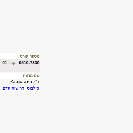
מספר קורס
01
0510-7330
קב':
שם מרצה
ד"ר חינה אנטולי
סילבוס
דרישות קדם