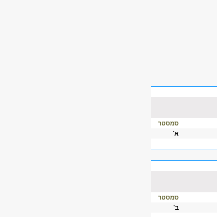
סמסטר
א'
סמסטר
ב'