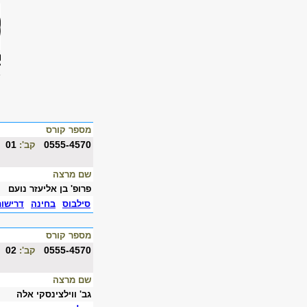
מספר קורס
01
0555-4570
קב':
שם מרצה
פרופ' בן אליעזר נועם
סילבוס
בחינה
דרישו
מספר קורס
02
0555-4570
קב':
שם מרצה
גב' ווילצינסקי אלה