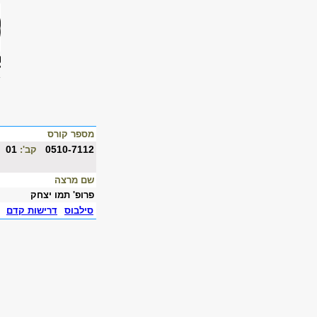
מספר קורס
01
0510-7112
קב':
שם מרצה
פרופ' תמו יצחק
סילבוס
דרישות קדם