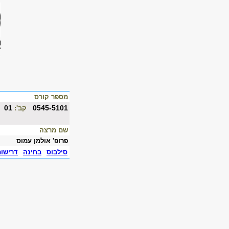
מספר קורס
01
0545-5101
קב':
שם מרצה
פרופ' אולמן עמוס
סילבוס
בחינה
דרישו