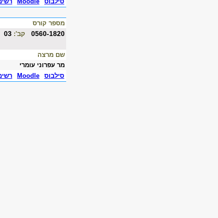
סילבוס
Moodle
רשימ
מספר קורס
03
0560-1820
קב':
שם מרצה
מר עפרוני עומרי
סילבוס
Moodle
רשימ