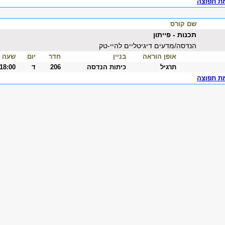
ת תפוצה
שם קורס
תכנות - פייתון
הנדסה/מדעים דיגיטליים להיי-טק
אופן הוראה
בניין
חדר
יום
שעה
תרגיל
כיתות הנדסה
206
ד
-18:00
ת תפוצה