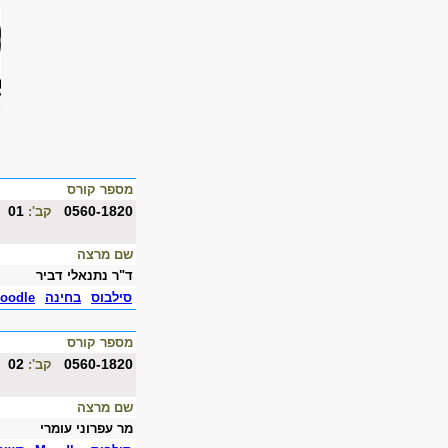
מספר קורס
01
0560-1820
קב':
שם מרצה
ד"ר נתנאלי דביר
סילבוס
בחינה
oodle
מספר קורס
02
0560-1820
קב':
שם מרצה
מר עפרוני עומרי