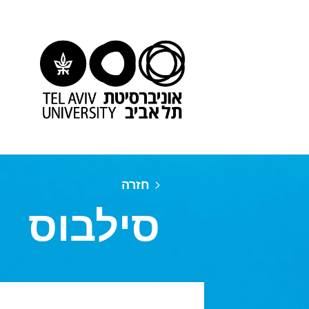
חזרה
סילבוס