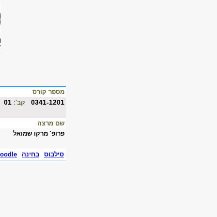
מספר קורס
01
0341-1201
קב':
שם מרצה
פרופ' מרקו שמואל
סילבוס
בחינה
oodle