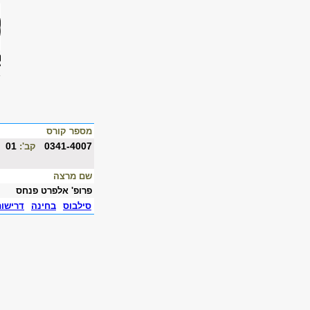
מספר קורס
01
0341-4007
קב':
שם מרצה
פרופ' אלפרט פנחס
סילבוס
בחינה
דרישו