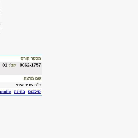
מספר קורס
01
0662-1757
קב':
שם מרצה
ד"ר שניר איתי
סילבוס
בחינה
oodle